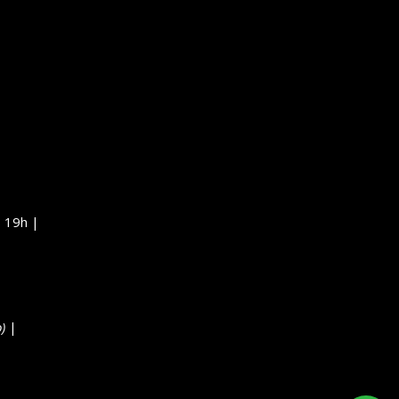
 19h |
)
|